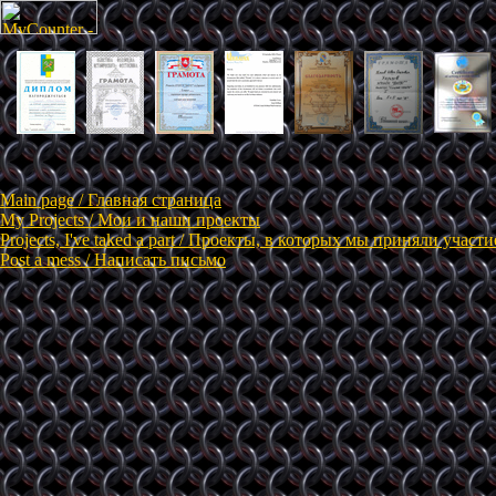
Main page / Главная страница
My Projects / Мои и наши проекты
Projects, I've taked a part / Проекты, в которых мы приняли участи
Post a mess / Написать письмо