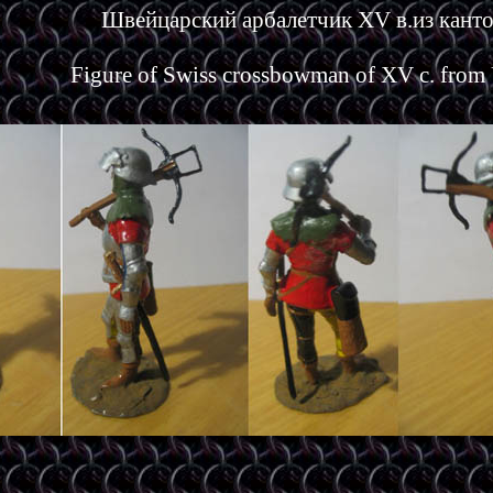
Швейцарский арбалетчик XV в.из кант
Figure of Swiss crossbowman of XV c. from 