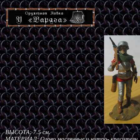
ВЫСОТА: 7.5 см.
МАТЕРИАЛ: Олово,маслянные и нитро- красители.