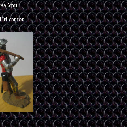
она Ури
Uri canton