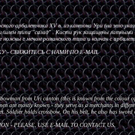
кого арбалетчика XV в. из кантона Ури (на это ука
и шлем типа "салад" . Кисти рук защищены латными 
е ножны с мечом романского типа и колчан с арбале
 - СВЯЖИТЕСЬ С НАМИ ПО E-MAIL
sbowman from Uri canton (this is known from the colour of 
n are mostly known - they serve as a merchants in differe
et. Soldier holds crossbow. On his belt, he also has sword
ON - PLEASE, USE E-MAIL TO CONTACT US.