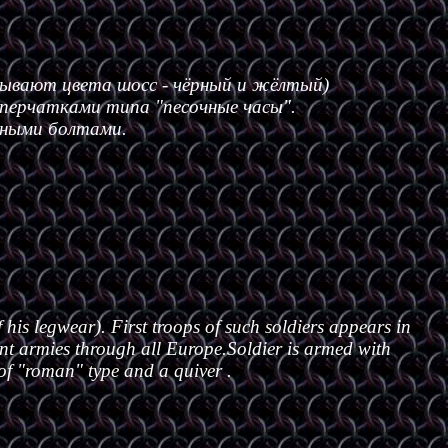
зывают цвета шосс - чёрный и жёлтый)
перчатками типа "песочные часы".
тными болтами.
his legwear). First troops of such soldiers appears in
nt armies through all Europe.Soldier is armed with
 of "roman" type and a quiver .