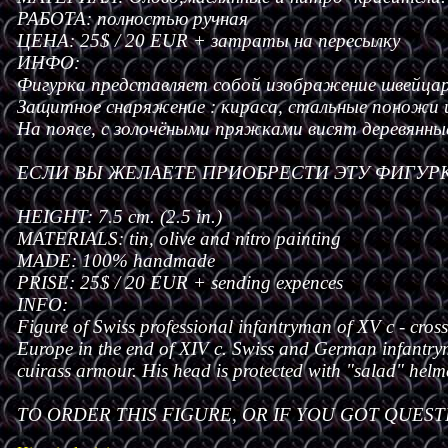
РАБОТА: полностью ручная
ЦЕНА: 25$ / 20 EUR + затраты на пересылку
ИНФО:
Фигурка представляет собой изображение швейцарс
Защитное снаряжение : кираса, стальные поножи 
На поясе, с золочёными пряжками висят деревянны
ЕСЛИ ВЫ ЖЕЛАЕТЕ ПРИОБРЕСТИ ЭТУ ФИГУРКУ
HEIGHT: 7.5 cm. (2.5 in.)
MATERIALS: tin, olive and nitro painting
MADE: 100% handmade
PRISE: 25$ / 20 EUR + sending expences
INFO:
Figure of Swiss professional infantryman of XV c - cros
Europe in the end of XIV c. Swiss and German infantryme
cuirass armour. His head is protected with "salad" helm
TO ORDER THIS FIGURE, OR IF YOU GOT QUESTI